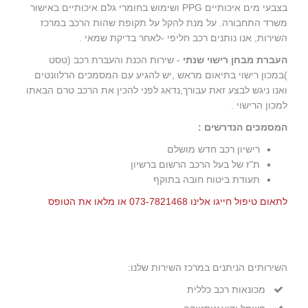
בצבעי מים איכותיים PPG ושימוש בחומרי גלם איכותיים באישור
משרד התחבורה. על מנת להקל על תקופת שהות הרכב במרכז
השירות, אנו נותנים רכב חליפי -לאחר בדיקת שמאי .
העברת מבחן רישוי שנתי
- שירות הכנת והעברת רכב (טסט
)במכון רישוי בתיאום מראש ,יש להגיע עם המסמכים הרלוונטים
ואנו ניגש לבצע זאת עבורך,נדאג לפני להכין את הרכב טרם הבאתו
למכון הרישוי .
המסמכים הנדרשים :
רישיון רכב חדש מושלם
ת"ז של בעל הרכב הרשום ברשיון
תעודת ביטוח חובה בתוקף
לתאום טיפול חייגו אלינו 073-7821468 או מלאו את הטופס
השירותים הניתנים במרכז השירות שלנו:
מכונאות רכב כללית